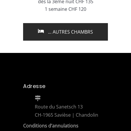
dès la 3ème nuit CHF 135
1 semaine CHF 120
... AUTRES CHAMBRS
Adresse
Route du Sanetsch 13
CH-1965 Savièse | Chandolin
Conditions d’annulations